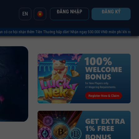
ĐĂNG NHẬP
ĐĂNG KÝ
EN
cơ hội nhận thêm Tiền Thưởng hấp dẫn! Nhận ngay 500.000 VNĐ miễn phí khi người bạn giới