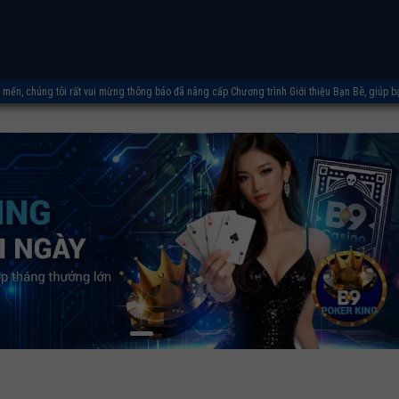
úng tôi rất vui mừng thông báo đã nâng cấp Chương trình Giới thiệu Bạn Bè, giúp bạn có 