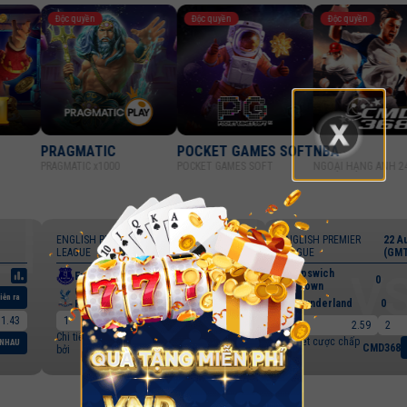
Độc quyền
Độc quyền
Độc quyền
PRAGMATIC
POCKET GAMES SOFT
NBA
PRAGMATIC x1000
POCKET GAMES SOFT
NGOẠI HẠNG ANH 24/2
ENGLISH PREMIER
22 Aug, 22:00
ENGLISH PREMIER
22 Au
LEAGUE
(GMT+8)
LEAGUE
(GMT
Ipswich
Everton
0/0.5
0
Town
Crystal
-0/0.5
iễn ra
Đang diễn ra
Sunderland
0
Palace
1.43
1
2.13
2
3.13
1
2.59
2
Chi tiết cược chấp
Chi tiết cược chấp
CMD368
 NHAU
ĐẶT CƯỢC NHAU
CMD368
bởi
bởi