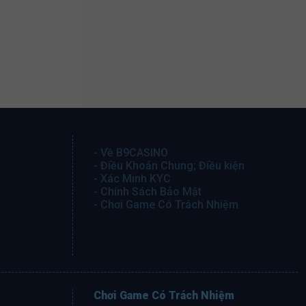
Về B9CASINO
Điều Khoản Chung; Điều kiện
Xác Minh KYC
Chính Sách Bảo Mật
Chơi Game Có Trách Nhiệm
Chơi Game Có Trách Nhiệm